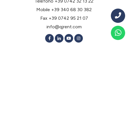
Telefono
+39 0742 32 13 22
Mobile
+39 340 68 30 382
Fax +39 0742 95 21 07
info@qjrent.com
Noleggio a lungo termine per tipologia
Noleggio lungo termine Berlina 2 Volumi
Noleggio lungo termine Berlina 3 Volumi
Noleggio lungo termine Elettriche
Noleggio lungo termine Ibride
Noleggio lungo termine Monovolume