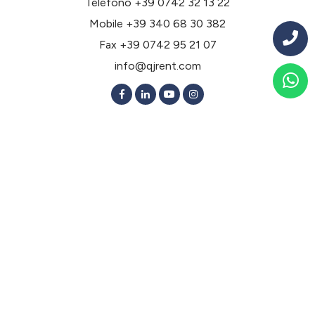
Telefono
+39 0742 32 13 22
Mobile
+39 340 68 30 382
Fax +39 0742 95 21 07
info@qjrent.com
Noleggio a lungo termine per tipologia
Noleggio lungo termine Berlina 2 Volumi
Noleggio lungo termine Berlina 3 Volumi
Noleggio lungo termine Elettriche
Noleggio lungo termine Ibride
Noleggio lungo termine Monovolume