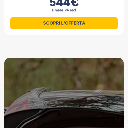
544€
al mese IVA escl.
SCOPRI L'OFFERTA