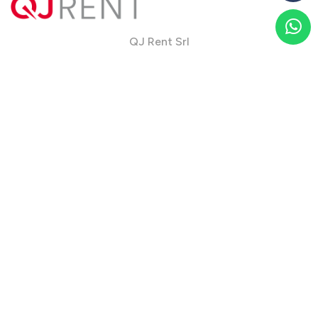
QJ Rent Srl
Via Franco Santocchia, 90
06034 Foligno, PG - Italy
Telefono
+39 0742 32 13 22
Mobile
+39 340 68 30 382
Fax +39 0742 95 21 07
info@qjrent.com
Noleggio a lungo termine per tipologia