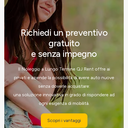
Richiedi un preventivo
gratuito
e senza impegno
Il Noleggio a Lungo Termine QJ Rent offre ai
privati e aziende la possibilità di avere auto nuove
senza doverle acquistare:
una soluzione innovativa in grado di rispondere ad
ogni esigenza di mobilità.
Scopri i vantaggi