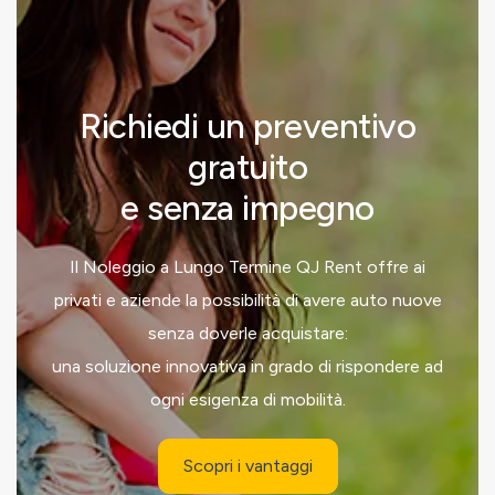
Richiedi un preventivo
gratuito
e senza impegno
Il Noleggio a Lungo Termine QJ Rent offre ai
privati e aziende la possibilità di avere auto nuove
senza doverle acquistare:
una soluzione innovativa in grado di rispondere ad
ogni esigenza di mobilità.
Scopri i vantaggi