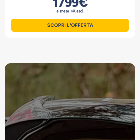
1799€
al mese IVA escl.
SCOPRI L'OFFERTA