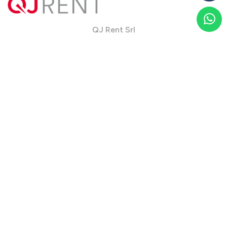
QJ Rent Srl
Via Franco Santocchia, 90
06034 Foligno, PG - Italy
Telefono
+39 0742 32 13 22
Mobile
+39 340 68 30 382
Fax +39 0742 95 21 07
info@qjrent.com
Noleggio a lungo termine per tipologia