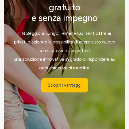
gratuito
e senza impegno
Il Noleggio a Lungo Termine QJ Rent offre ai
privati e aziende la possibilità di avere auto nuove
senza doverle acquistare:
una soluzione innovativa in grado di rispondere ad
ogni esigenza di mobilità.
Scopri i vantaggi