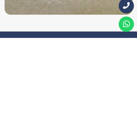
Iscriviti alla nostra newsletter
Ricevi in anteprima
sconti, consigli e
consulenze
personalizzate.