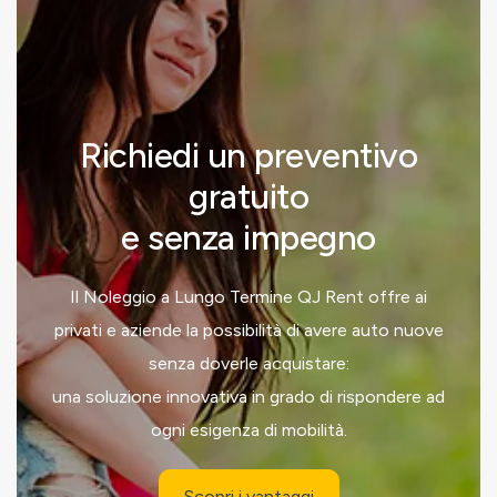
Richiedi un preventivo
gratuito
e senza impegno
Il Noleggio a Lungo Termine QJ Rent offre ai
privati e aziende la possibilità di avere auto nuove
senza doverle acquistare:
una soluzione innovativa in grado di rispondere ad
ogni esigenza di mobilità.
Scopri i vantaggi