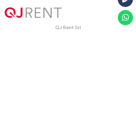
QJ Rent Srl
Via Franco Santocchia, 90
06034 Foligno, PG - Italy
Telefono
+39 0742 32 13 22
Mobile
+39 340 68 30 382
Fax +39 0742 95 21 07
info@qjrent.com