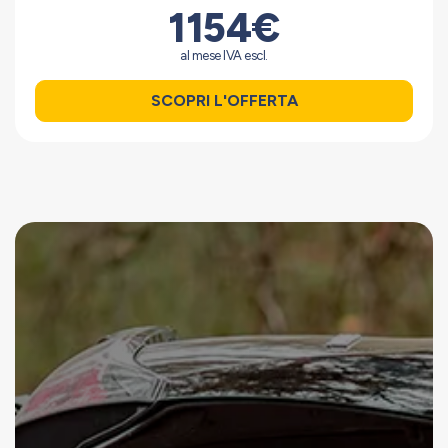
1154€
al mese IVA escl.
SCOPRI L'OFFERTA