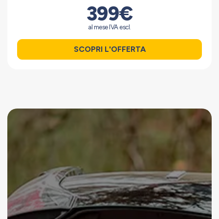
399€
al mese IVA escl.
SCOPRI L'OFFERTA