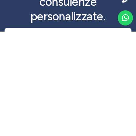
consulenze
personalizzate.
Prosegui...
QJ Rent Srl
Via Franco Santocchia, 90
06034 Foligno, PG - Italy