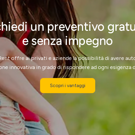
hiedi un preventivo grat
e senza impegno
nt offre ai privati e aziende la possibilità di avere au
one innovativa in grado di rispondere ad ogni esigenza d
Scopri i vantaggi