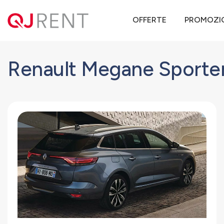
QJ Rent
Offerte noleggio lungo termine
Renault
Megane Sport
OFFERTE
PROMOZI
Renault Megane Sporte