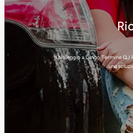
Ric
Il Noleggio a Lungo Termine QJ Re
una soluzi