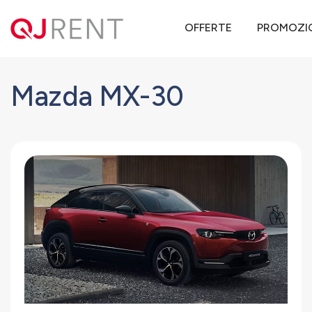
QJ Rent
Offerte noleggio lungo termine
Mazda
MX-30
OFFERTE
PROMOZI
Mazda MX-30