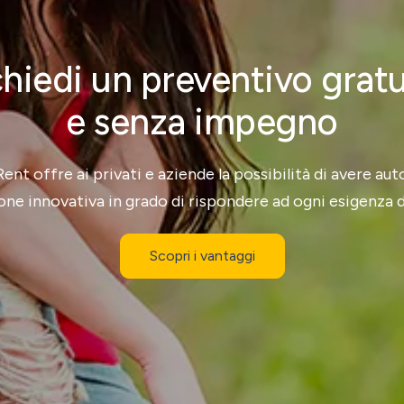
hiedi un preventivo grat
e senza impegno
nt offre ai privati e aziende la possibilità di avere au
one innovativa in grado di rispondere ad ogni esigenza d
Scopri i vantaggi