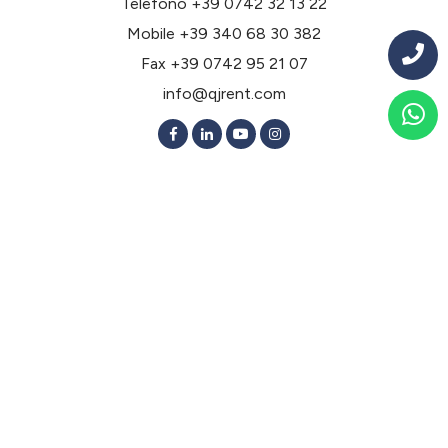
Telefono
+39 0742 32 13 22
Mobile
+39 340 68 30 382
Fax +39 0742 95 21 07
info@qjrent.com
Noleggio a lungo termine per tipologia
Noleggio lungo termine Berlina 2 Volumi
Noleggio lungo termine Berlina 3 Volumi
Noleggio lungo termine Elettriche
Noleggio lungo termine Ibride
Noleggio lungo termine Monovolume