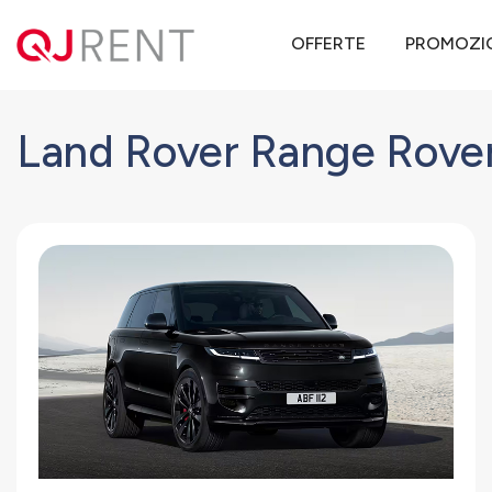
QJ Rent
Offerte noleggio lungo termine
Land Rover
Range Rove
OFFERTE
PROMOZI
Land Rover Range Rover