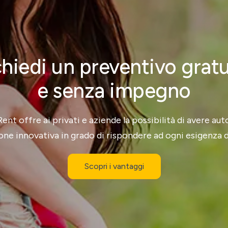
hiedi un preventivo grat
e senza impegno
nt offre ai privati e aziende la possibilità di avere au
one innovativa in grado di rispondere ad ogni esigenza d
Scopri i vantaggi