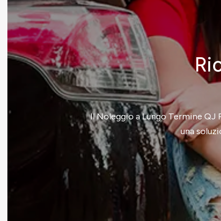
Ric
Il Noleggio a Lungo Termine QJ Re
una soluzi