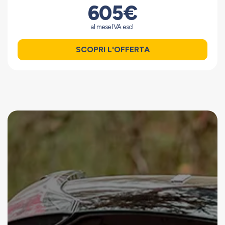
605€
al mese IVA escl.
SCOPRI L'OFFERTA