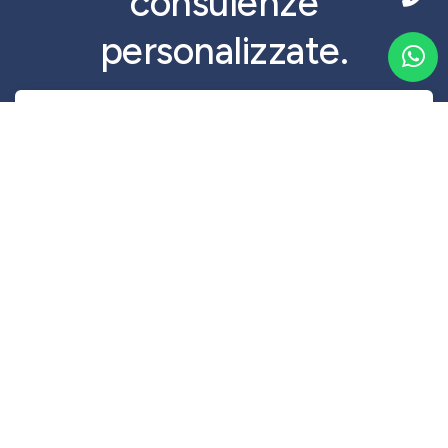
consulenze
personalizzate.
Prosegui...
QJ Rent Srl
Via Franco Santocchia, 90
06034 Foligno, PG - Italy