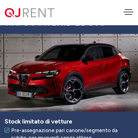
ALFA ROMEO JUNIOR 1.2
145 CV HYBRID EDCT6
Stock limitato di vetture
Pre-assegnazione pari canone/segmento da
subito, per muoverti senza attese