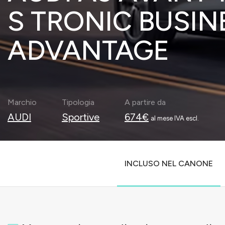
S TRONIC BUSIN
ADVANTAGE
Marchio
Tipologia
A partire da
AUDI
Sportive
674€
al mese IVA escl.
INCLUSO NEL CANONE