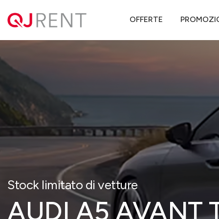
QJ Rent
Offerte noleggio lungo termine
AUDI
A5
AUDI A5
OFFERTE
PROMOZI
Stock limitato di vetture
AUDI A5 AVANT 