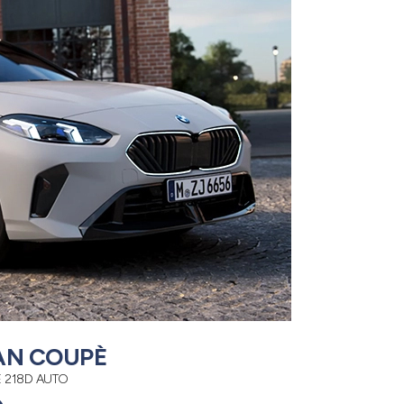
AN COUPÈ
É 218D AUTO