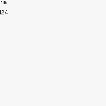
ria
H24