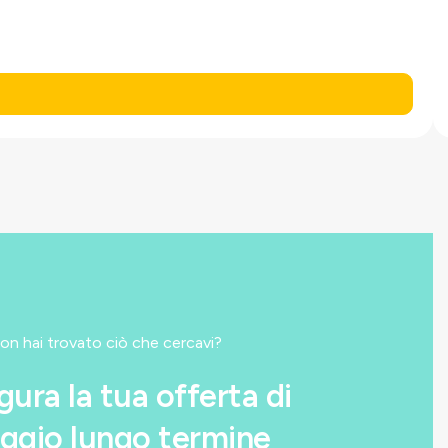
on hai trovato ciò che cercavi?
gura la tua offerta di
ggio lungo termine