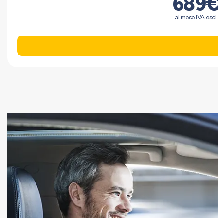
689
al mese IVA escl.