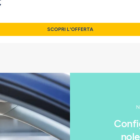
€
SCOPRI L'OFFERTA
N
Confi
nole