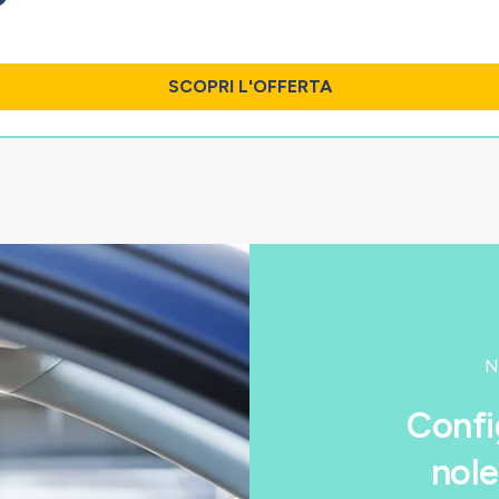
.
SCOPRI L'OFFERTA
N
Confi
nole