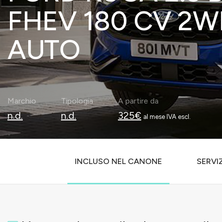
FHEV 180 CV 2W
AUTO
Marchio
Tipologia
A partire da
n.d.
n.d.
325€
al mese IVA escl.
INCLUSO NEL CANONE
SERVIZ