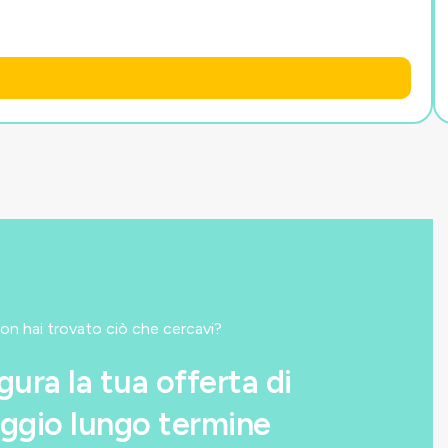
on hai trovato ciò che cercavi?
gura la tua offerta di
ggio lungo termine