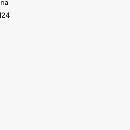
ria
H24