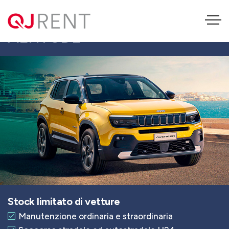
JEEP AVENGER 1.2 TURBO
ALTITUDE
Stock limitato di vetture
Manutenzione ordinaria e straordinaria