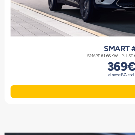
SMART #
SMART #1 66 KWH PULSE (
369
al mese IVA escl.