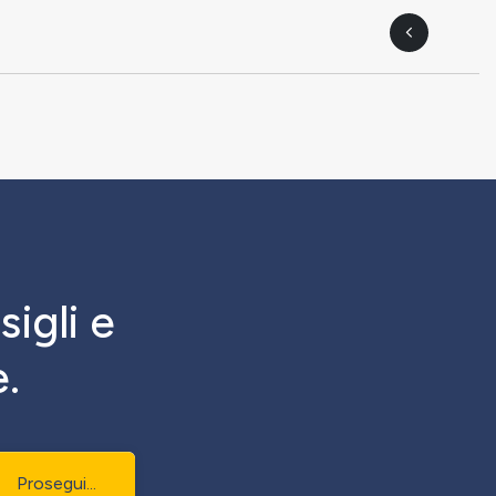
sigli e
.
Prosegui...