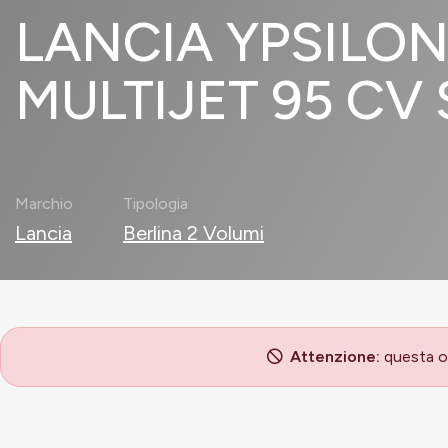
LANCIA YPSILON 1
MULTIJET 95 CV 
Marchio
Tipologia
Lancia
Berlina 2 Volumi
Attenzione:
questa of