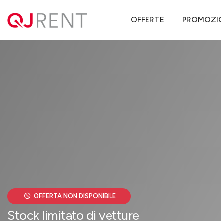
QJ Rent
Offerte noleggio lungo termine
Lancia
Ypsilon
LAN
OFFERTE
PROMOZI
OFFERTA NON DISPONIBILE
Stock limitato di vetture