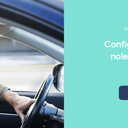
N
Confi
nole