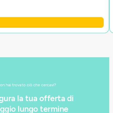
on hai trovato ciò che cercavi?
gura la tua offerta di
ggio lungo termine