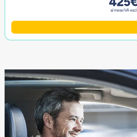
425
al mese IVA escl