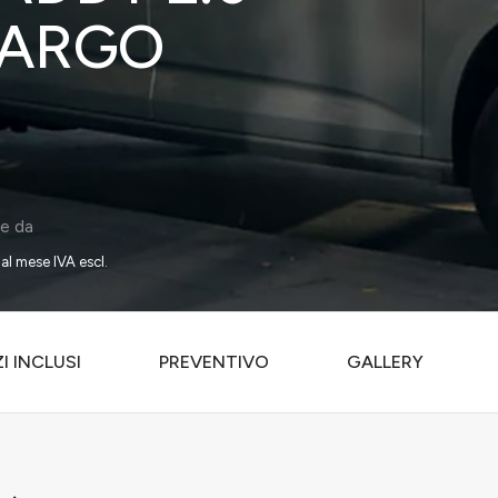
CARGO
re da
al mese IVA escl.
I INCLUSI
PREVENTIVO
GALLERY