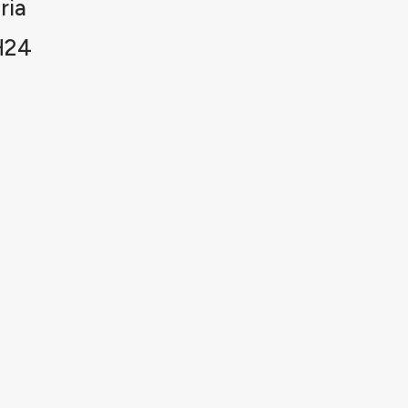
ria
H24