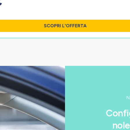
€
.
SCOPRI L'OFFERTA
N
Confi
nole