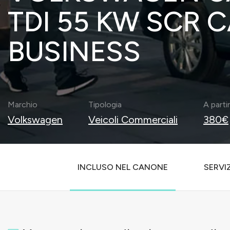
TDI 55 KW SCR 
BUSINESS
Marchio
Tipologia
A parti
Volkswagen
Veicoli Commerciali
380€
INCLUSO NEL CANONE
SERVIZ