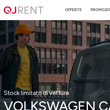
QJ Rent
Offerte noleggio lungo termine
Volkswagen
Caddy Ca
OFFERTE
PROMOZI
Stock limitato di vetture
VOLKSWAGEN CA