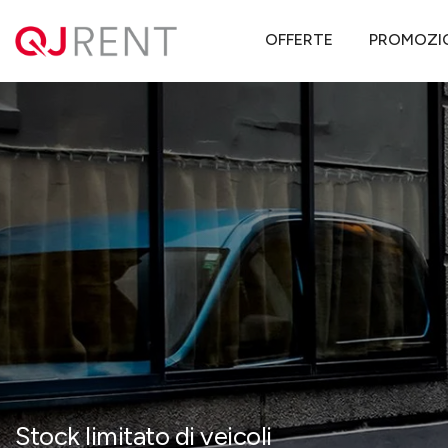
QJ Rent
Offerte noleggio lungo termine
Volkswagen
Caddy Ca
OFFERTE
PROMOZI
Stock limitato di veicoli