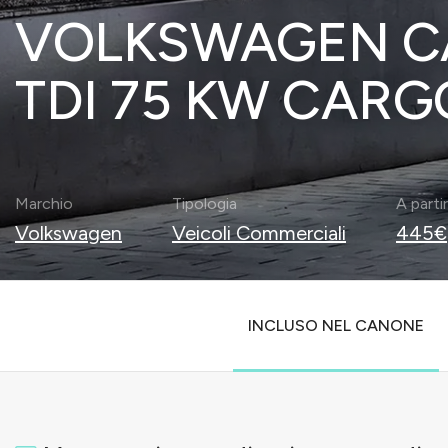
VOLKSWAGEN CA
TDI 75 KW CARG
Marchio
Tipologia
A parti
Volkswagen
Veicoli Commerciali
445€
INCLUSO NEL CANONE