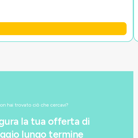
on hai trovato ciò che cercavi?
gura la tua offerta di
ggio lungo termine