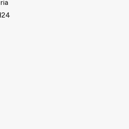
ria
H24