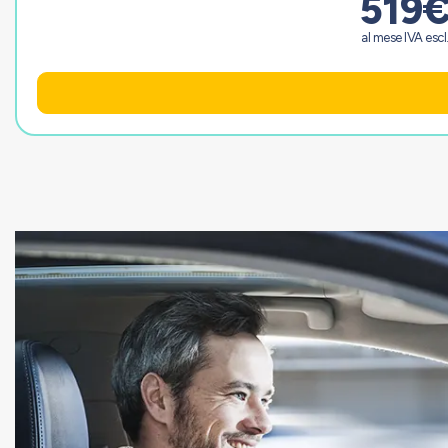
519
al mese IVA escl