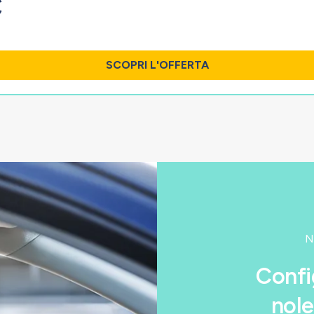
€
.
SCOPRI L'OFFERTA
N
Confi
nole