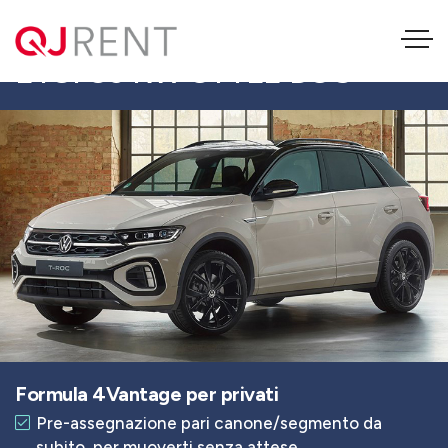
VOLKSWAGEN T-ROC 1.5
ETSI 85 KW STYLE DSG
Formula 4Vantage per privati
Pre-assegnazione pari canone/segmento da
subito, per muoverti senza attese