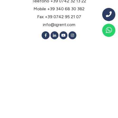
Telefono
+39 0742 32 13 22
Mobile
+39 340 68 30 382
Fax +39 0742 95 21 07
info@qjrent.com
Noleggio a lungo termine per tipologia
Noleggio lungo termine Berlina 2 Volumi
Noleggio lungo termine Berlina 3 Volumi
Noleggio lungo termine Elettriche
Noleggio lungo termine Ibride
Noleggio lungo termine Monovolume