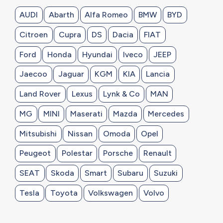
AUDI
Abarth
Alfa Romeo
BMW
BYD
Citroen
Cupra
DS
Dacia
FIAT
Ford
Honda
Hyundai
Iveco
JEEP
Jaecoo
Jaguar
KGM
KIA
Lancia
Land Rover
Lexus
Lynk & Co
MAN
MG
MINI
Maserati
Mazda
Mercedes
Mitsubishi
Nissan
Omoda
Opel
Peugeot
Polestar
Porsche
Renault
SEAT
Skoda
Smart
Subaru
Suzuki
Tesla
Toyota
Volkswagen
Volvo