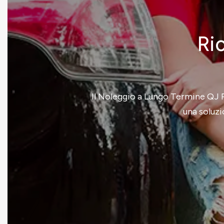
Ric
Il Noleggio a Lungo Termine QJ Re
una soluzi