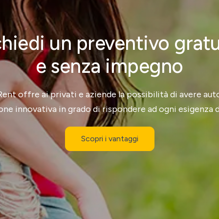
hiedi un preventivo grat
e senza impegno
nt offre ai privati e aziende la possibilità di avere au
one innovativa in grado di rispondere ad ogni esigenza d
Scopri i vantaggi