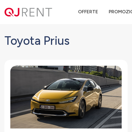
QJ Rent
Offerte noleggio lungo termine
Toyota
Prius
OFFERTE
PROMOZI
Toyota Prius