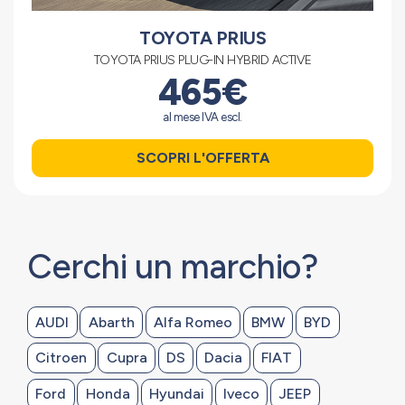
TOYOTA PRIUS
TOYOTA PRIUS PLUG-IN HYBRID ACTIVE
465€
al mese IVA escl.
SCOPRI L'OFFERTA
Cerchi un marchio?
AUDI
Abarth
Alfa Romeo
BMW
BYD
Citroen
Cupra
DS
Dacia
FIAT
Ford
Honda
Hyundai
Iveco
JEEP