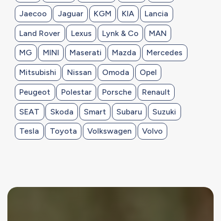
Jaecoo
Jaguar
KGM
KIA
Lancia
Land Rover
Lexus
Lynk & Co
MAN
MG
MINI
Maserati
Mazda
Mercedes
Mitsubishi
Nissan
Omoda
Opel
Peugeot
Polestar
Porsche
Renault
SEAT
Skoda
Smart
Subaru
Suzuki
Tesla
Toyota
Volkswagen
Volvo