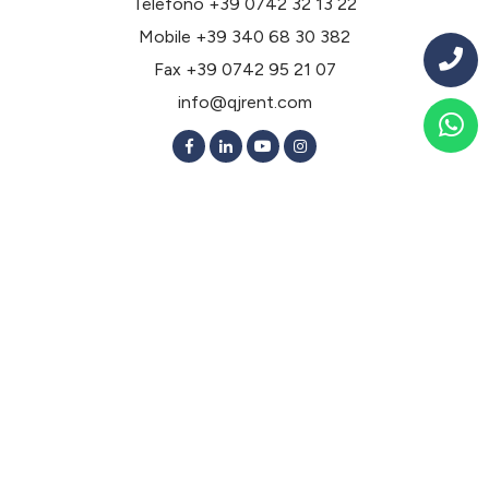
Telefono
+39 0742 32 13 22
Mobile
+39 340 68 30 382
Fax +39 0742 95 21 07
info@qjrent.com
Noleggio a lungo termine per tipologia
Noleggio lungo termine Berlina 2 Volumi
Noleggio lungo termine Berlina 3 Volumi
Noleggio lungo termine Elettriche
Noleggio lungo termine Ibride
Noleggio lungo termine Monovolume