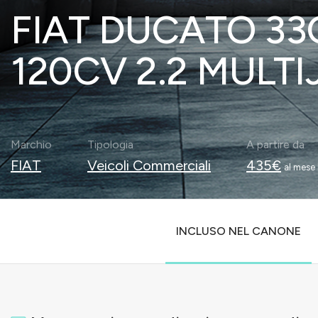
FIAT DUCATO 3
120CV 2.2 MULTI
Marchio
Tipologia
A partire da
FIAT
Veicoli Commerciali
435€
al mese 
INCLUSO NEL CANONE