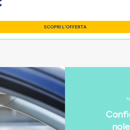
€
.
SCOPRI L'OFFERTA
N
Confi
nole