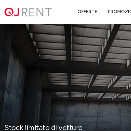
QJ Rent
Offerte noleggio lungo termine
FIAT
Ducato
FIAT
OFFERTE
PROMOZI
Stock limitato di vetture