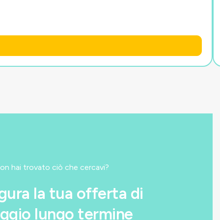
on hai trovato ciò che cercavi?
gura la tua offerta di
ggio lungo termine