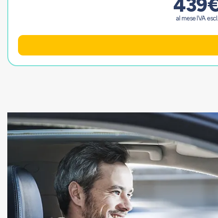
439
al mese IVA escl