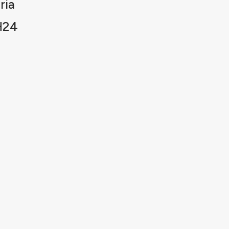
ria
H24