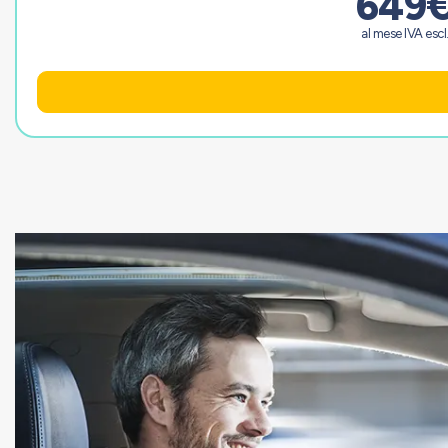
649
al mese IVA escl