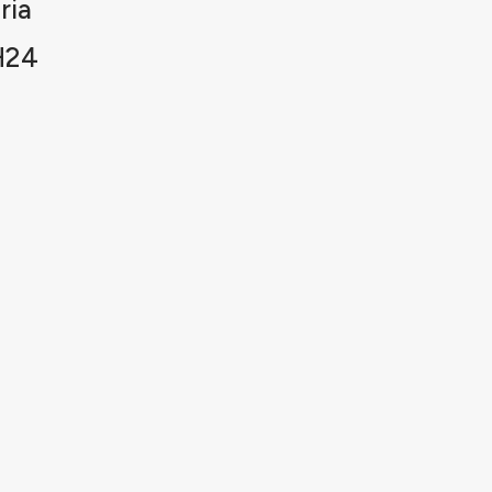
ria
H24