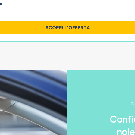
€
.
SCOPRI L'OFFERTA
N
Confi
nole