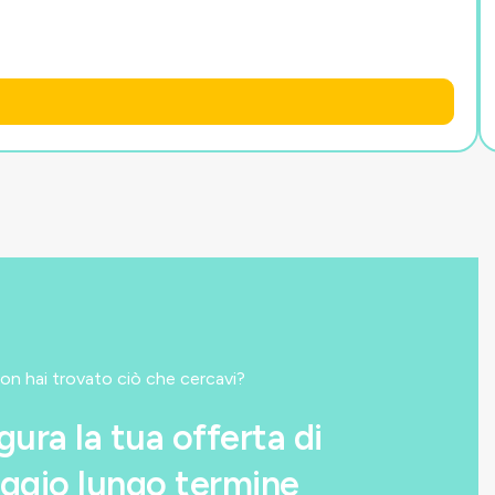
on hai trovato ciò che cercavi?
gura la tua offerta di
ggio lungo termine