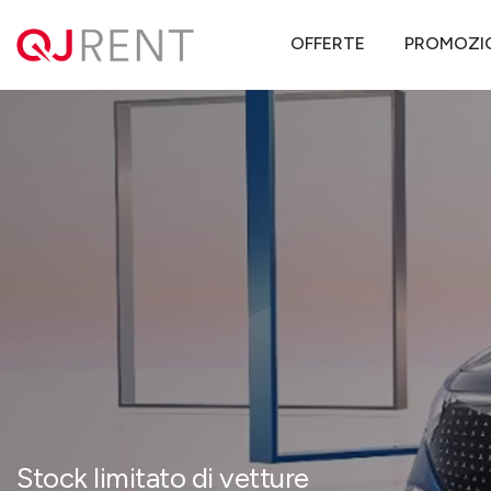
QJ Rent
Offerte noleggio lungo termine
Mercedes
EQA
ME
OFFERTE
PROMOZI
Stock limitato di vetture