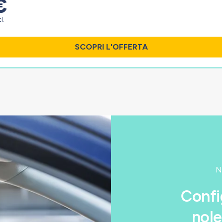
€
l.
SCOPRI L'OFFERTA
N
Confi
nole