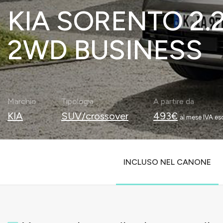
KIA SORENTO 2.
2WD BUSINESS
Marchio
Tipologia
A partire da
KIA
SUV/crossover
493€
al mese IVA esc
INCLUSO NEL CANONE