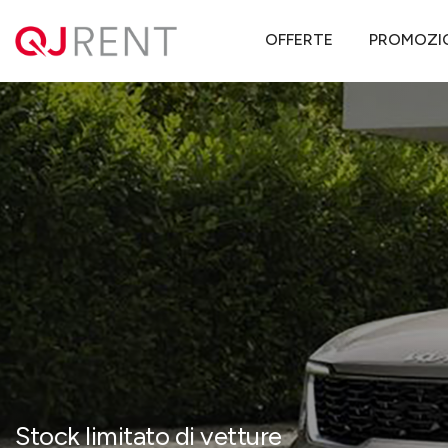
QJ Rent
Offerte noleggio lungo termine
KIA
Sorento
KIA S
OFFERTE
PROMOZI
Stock limitato di vetture