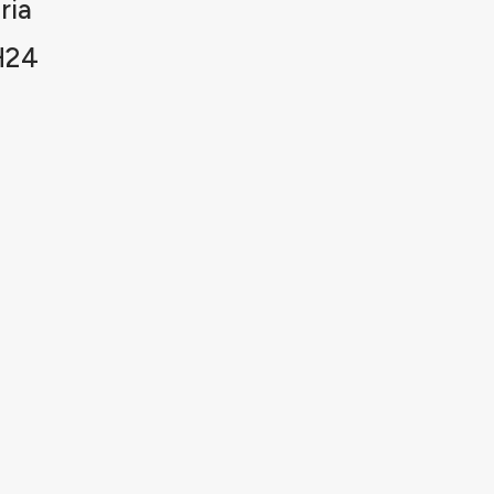
ria
H24