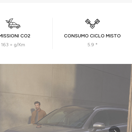
MISSIONI CO2
CONSUMO CICLO MISTO
163 = g/Km
5.9 *