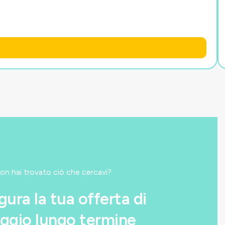
on hai trovato ciò che cercavi?
gura la tua offerta di
ggio lungo termine