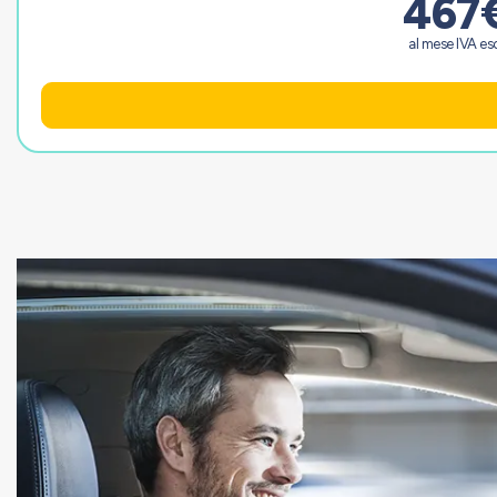
467
al mese IVA esc