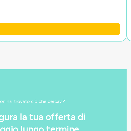
on hai trovato ciò che cercavi?
gura la tua offerta di
ggio lungo termine