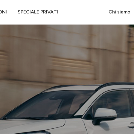
TOYOTA COROLLA CROSS HYBRID 140 FWD
ONI
SPECIALE PRIVATI
Chi siamo