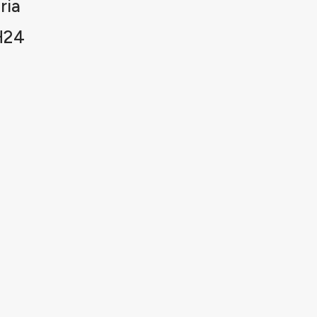
ria
H24