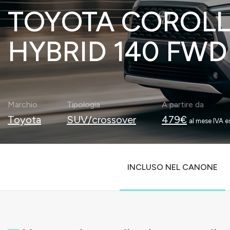
TOYOTA COROLL
HYBRID 140 FWD
Marchio
Tipologia
A partire da
Toyota
SUV/crossover
479€
al mese IVA es
INCLUSO NEL CANONE