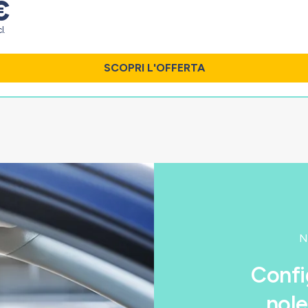
€
l.
SCOPRI L'OFFERTA
N
Confi
nole