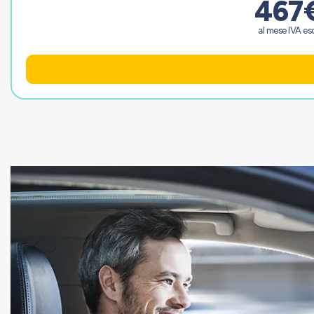
467
al mese IVA esc