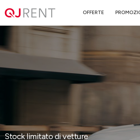
QJ Rent
Offerte noleggio lungo termine
Toyota
Corolla Cross
OFFERTE
PROMOZI
Stock limitato di vetture